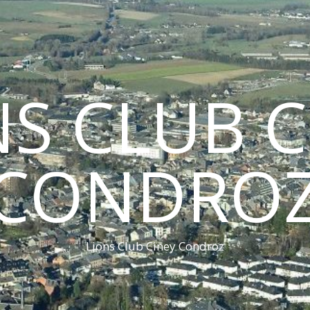
NS CLUB C
CONDRO
Lions Club Ciney Condroz