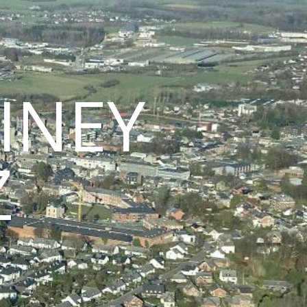
INEY
Z