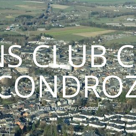
NS CLUB C
CONDRO
Lions Club Ciney Condroz