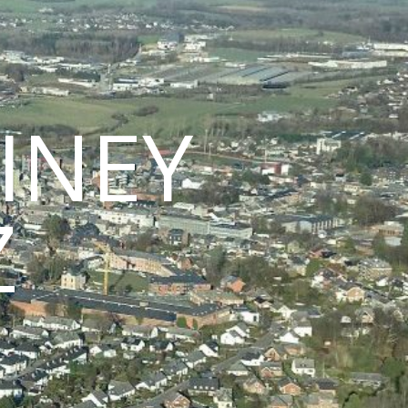
INEY
Z