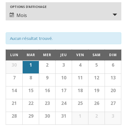
et
OPTIONS D’AFFICHAGE
Navigation
navigation
Mois
de
de
vues
Aucun résultat trouvé.
vues
Évènement
Calendrier
Évènements
LUN
MAR
MER
JEU
VEN
SAM
DIM
Calendrier
30
1
2
3
4
5
6
de
de
7
8
9
10
11
12
13
Évènements
Évènements
14
15
16
17
18
19
20
21
22
23
24
25
26
27
28
29
30
31
1
2
3