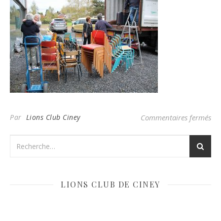
su
Par
Lions Club Ciney
Commentaires fermés
LIONS CLUB DE CINEY