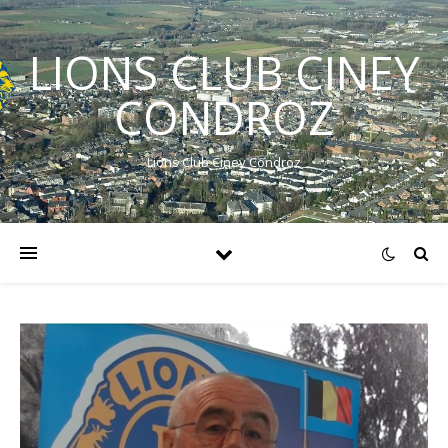
LIONS CLUB CINEY
CONDROZ
Lions Club Ciney Condroz