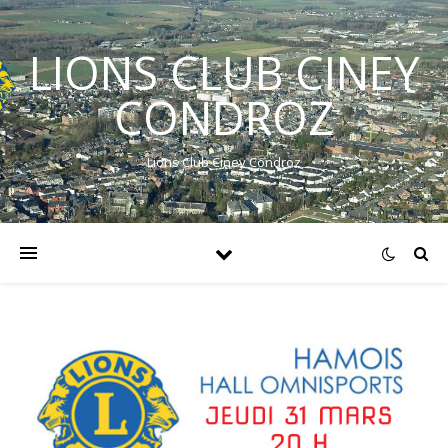
LIONS CLUB CINEY
CONDROZ
Lions Club Ciney Condroz