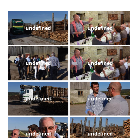
undefined
undefined
undefined
undefined
undefined
undefined
undefined
undefined