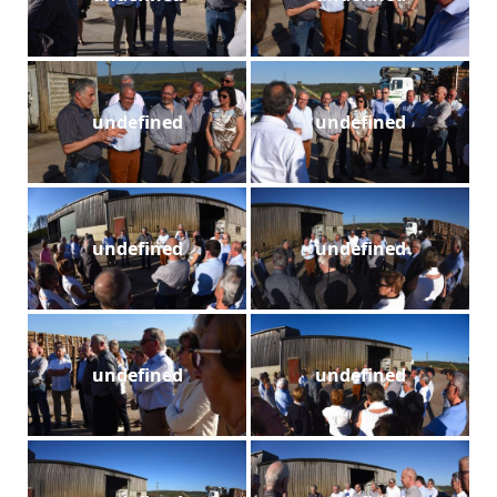
undefined
undefined
undefined
undefined
undefined
undefined