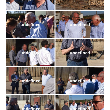
undefined
undefined
undefined
undefined
undefined
undefined
undefined
undefined