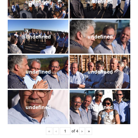
undefined
undefined
undefined
undefined
undefined
undefined
undefined
undefined
«
‹
of
4
›
»